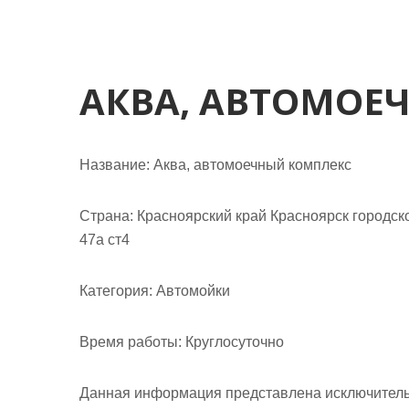
м
о
м
у
АКВА, АВТОМОЕ
Название:
Аква, автомоечный комплекс
Страна:
Красноярский край Красноярск городско
47а ст4
Категория:
Автомойки
Время работы:
Круглосуточно
Данная информация представлена исключитель