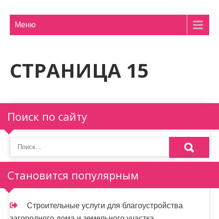
м
о
Меню
м
у
СТРАНИЦА 15
Поиск по сайту
Становится популярным
Строительные услуги для благоустройства
загородного дома и земельного участка