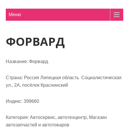
м
о
Меню
м
у
ФОРВАРД
Название:
Форвард
Страна:
Россия Липецкая область Социалистическая
ул., 2А, посёлок Краснинский
Индекс:
399660
Категория:
Автосервис, автотехцентр, Магазин
автозапчастей и автотоваров