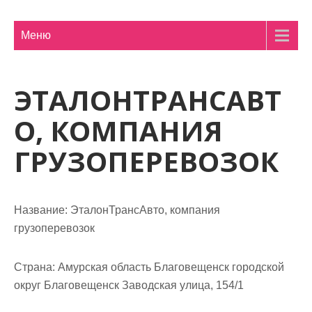
м
о
Меню
м
у
ЭТАЛОНТРАНСАВТ
О, КОМПАНИЯ
ГРУЗОПЕРЕВОЗОК
Название:
ЭталонТрансАвто, компания
грузоперевозок
Страна:
Амурская область Благовещенск городской
округ Благовещенск Заводская улица, 154/1