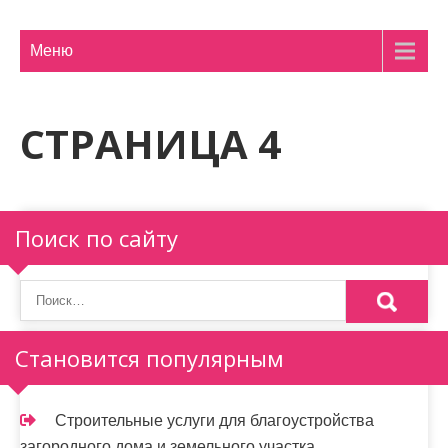
м
о
Меню
м
у
СТРАНИЦА 4
Поиск по сайту
Становится популярным
Строительные услуги для благоустройства
загородного дома и земельного участка