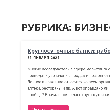
м
о
м
у
РУБРИКА:
БИЗНЕ
Круглосуточные банки: рабо
25 ЯНВАРЯ 2024
Многие исследователи в сфере маркетинга с
приводит к увеличению продаж и позволяет
Данное выражение относится ко всем орган
аптеки, рестораны и пр. А вот оправдано ли
вообще? Вначале появилась круглосуточная 
Читать далее →