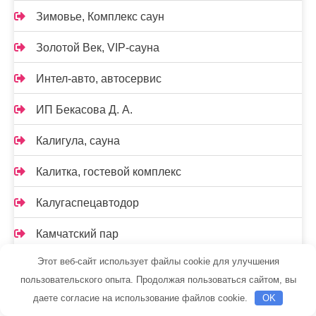
Зимовье, Комплекс саун
Золотой Век, VIP-сауна
Интел-авто, автосервис
ИП Бекасова Д. А.
Калигула, сауна
Калитка, гостевой комплекс
Калугаспецавтодор
Камчатский пар
Этот веб-сайт использует файлы cookie для улучшения
Каретный двор, баня-сауна
пользовательского опыта. Продолжая пользоваться сайтом, вы
Климат контроль
даете согласие на использование файлов cookie.
OK