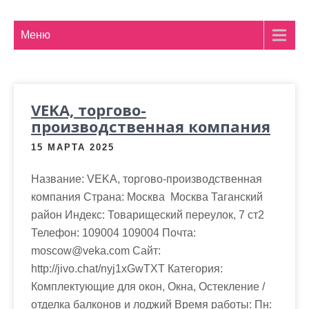
м
о
Меню
м
у
VEKA, торгово-
производственная компания
15 МАРТА 2025
Название: VEKA, торгово-производственная
компания Страна: Москва Москва Таганский
район Индекс: Товарищеский переулок, 7 ст2
Телефон: 109004 109004 Почта:
moscow@veka.com Cайт:
http://jivo.chat/nyj1xGwTXT Категория:
Комплектующие для окон, Окна, Остекление /
отделка балконов и лоджий Время работы: Пн: