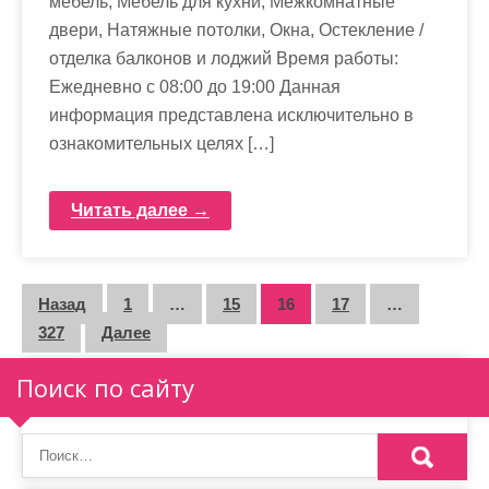
мебель, Мебель для кухни, Межкомнатные
двери, Натяжные потолки, Окна, Остекление /
отделка балконов и лоджий Время работы:
Ежедневно с 08:00 до 19:00 Данная
информация представлена исключительно в
ознакомительных целях […]
Читать далее →
П
Назад
1
…
15
16
17
…
327
Далее
а
г
Поиск по сайту
и
н