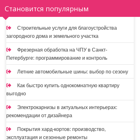
а
Становится популярным
ц
и
Строительные услуги для благоустройства
загородного дома и земельного участка
я
з
Фрезерная обработка на ЧПУ в Санкт-
Петербурге: программирование и контроль
а
п
Летние автомобильные шины: выбор по сезону
и
Как быстро купить однокомнатную квартиру
выгодно
с
е
Электрокарнизы в актуальных интерьерах:
рекомендации от дизайнера
й
Покрытия хард-кортов: производство,
эксплуатация и сезонные ремонты