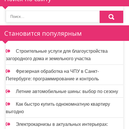
п
о
з
Становится популярным
а
п
Строительные услуги для благоустройства
и
загородного дома и земельного участка
с
Фрезерная обработка на ЧПУ в Санкт-
я
Петербурге: программирование и контроль
м
Летние автомобильные шины: выбор по сезону
Как быстро купить однокомнатную квартиру
выгодно
Электрокарнизы в актуальных интерьерах: