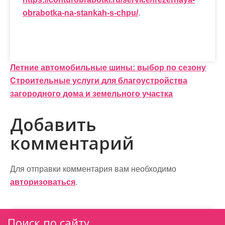
obrabotka-na-stankah-s-chpu/
.
Н
Летние автомобильные шины: выбор по сезону
Строительные услуги для благоустройства
а
загородного дома и земельного участка
в
Добавить
и
комментарий
г
а
Для отправки комментария вам необходимо
ц
авторизоваться
.
и
я
Поиск по сайту