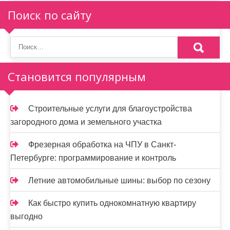
п
Поиск по сайту
о
з
а
Становится популярным
п
и
Строительные услуги для благоустройства
загородного дома и земельного участка
с
я
Фрезерная обработка на ЧПУ в Санкт-
Петербурге: программирование и контроль
м
Летние автомобильные шины: выбор по сезону
Как быстро купить однокомнатную квартиру
выгодно