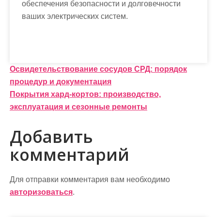
обеспечения безопасности и долговечности
ваших электрических систем.
Н
Освидетельствование сосудов СРД: порядок
процедур и документация
а
Покрытия хард-кортов: производство,
в
эксплуатация и сезонные ремонты
и
Добавить
г
комментарий
а
ц
Для отправки комментария вам необходимо
и
авторизоваться
.
я