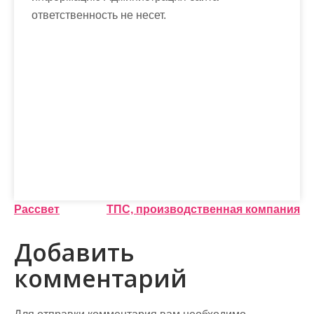
ответственность не несет.
Н
Рассвет
ТПС, производственная компания
а
Добавить
в
комментарий
и