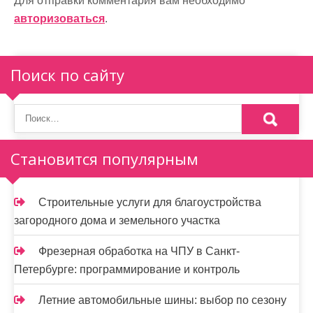
г
Для отправки комментария вам необходимо
а
авторизоваться
.
ц
Поиск по сайту
и
я
п
о
Становится популярным
з
а
Строительные услуги для благоустройства
загородного дома и земельного участка
п
и
Фрезерная обработка на ЧПУ в Санкт-
Петербурге: программирование и контроль
с
Летние автомобильные шины: выбор по сезону