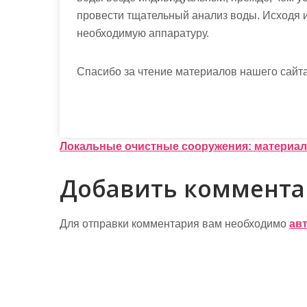
провести тщательный анализ воды. Исходя и
необходимую аппаратуру.
Спасибо за чтение материалов нашего сайта
Н
Локальные очистные сооружения: материал
а
Добавить коммент
в
и
Для отправки комментария вам необходимо
ав
г
а
ц