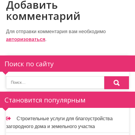
в
Добавить
и
комментарий
г
а
Для отправки комментария вам необходимо
авторизоваться
.
ц
и
Поиск по сайту
я
п
о
Становится популярным
з
а
Строительные услуги для благоустройства
п
загородного дома и земельного участка