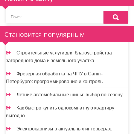
о
з
а
Становится популярным
п
и
Строительные услуги для благоустройства
загородного дома и земельного участка
с
я
Фрезерная обработка на ЧПУ в Санкт-
Петербурге: программирование и контроль
м
Летние автомобильные шины: выбор по сезону
Как быстро купить однокомнатную квартиру
выгодно
Электрокарнизы в актуальных интерьерах: